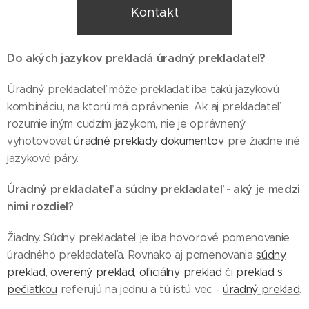
Kontakt
Do akých jazykov prekladá úradný prekladateľ?
Úradný prekladateľ môže prekladať iba takú jazykovú
kombináciu, na ktorú má oprávnenie. Ak aj prekladateľ
rozumie iným cudzím jazykom, nie je oprávnený
vyhotovovať
úradné preklady dokumentov
pre žiadne iné
jazykové páry.
Úradný prekladateľ a súdny prekladateľ - aký je medzi
nimi rozdiel?
Žiadny. Súdny prekladateľ je iba hovorové pomenovanie
úradného prekladateľa. Rovnako aj pomenovania
súdny
preklad
,
overený preklad
,
oficiálny preklad
či
preklad s
pečiatkou
referujú na jednu a tú istú vec -
úradný preklad
.