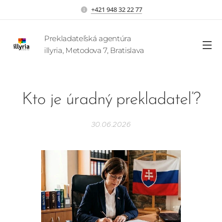
+421 948 32 22 77
Prekladateľská agentúra
illyria, Metodova 7, Bratislava
Kto je úradný prekladateľ?
30.06.2026