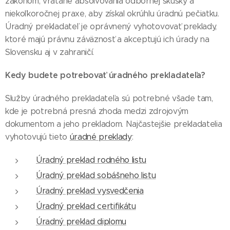
zákonom, vrátane absolvovania odbornej skúšky a
niekoľkoročnej praxe, aby získal okrúhlu úradnú pečiatku.
Úradný prekladateľ je oprávnený vyhotovovať preklady,
ktoré majú právnu záväznosť a akceptujú ich úrady na
Slovensku aj v zahraničí.
Kedy budete potrebovať úradného prekladateľa?
Služby úradného prekladateľa sú potrebné všade tam,
kde je potrebná presná zhoda medzi zdrojovým
dokumentom a jeho prekladom. Najčastejšie prekladatelia
vyhotovujú tieto
úradné preklady
:
Úradný preklad rodného listu
Úradný preklad sobášneho listu
Úradný preklad vysvedčenia
Úradný preklad certifikátu
Úradný preklad diplomu