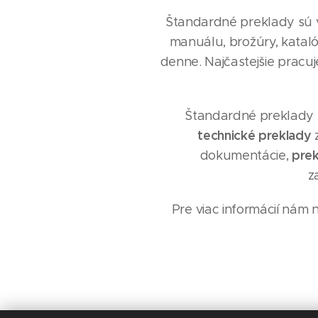
Štandardné preklady sú 
manuálu, brožúry, katal
denne. Najčastejšie prac
Štandardné preklady u
technické preklady
z
prek
dokumentácie,
z
Pre viac informácií nám 