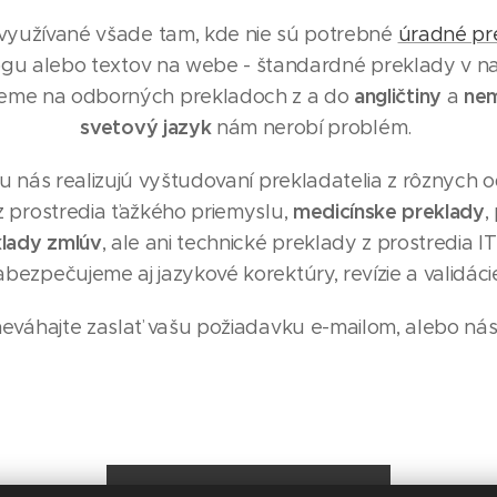
využívané všade tam, kde nie sú potrebné
úradné pr
ógu alebo textov na webe - štandardné preklady v na
angličtiny
nem
ujeme na odborných prekladoch z a do
a
svetový jazyk
nám nerobí problém.
 nás realizujú vyštudovaní prekladatelia z rôznych o
medicínske preklady
 prostredia ťažkého priemyslu,
,
lady zmlúv
, ale ani technické preklady z prostredia 
abezpečujeme aj jazykové korektúry, revízie a validáci
neváhajte zaslať vašu požiadavku e-mailom, alebo nás