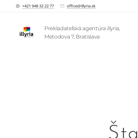
+421 948 32 22 77
office@illyria.sk
Prekladateľská agentúra illyria,
Metodova 7, Bratislava
Št