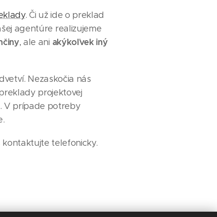
eklady
. Či už ide o preklad
šej agentúre realizujeme
činy
akýkoľvek iný
, ale ani
dvetví. Nezaskočia nás
 preklady projektovej
IT. V prípade potreby
e.
 kontaktujte telefonicky.