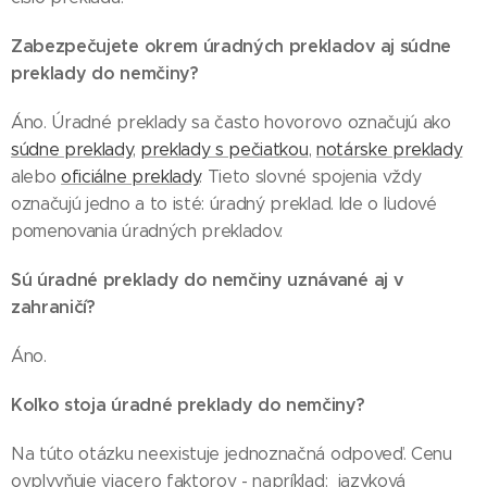
Zabezpečujete okrem úradných prekladov aj súdne
preklady do nemčiny?
Áno. Úradné preklady sa často hovorovo označujú ako
súdne preklady
,
preklady s pečiatkou
,
notárske preklady
alebo
oficiálne preklady
. Tieto slovné spojenia vždy
označujú jedno a to isté: úradný preklad. Ide o ľudové
pomenovania úradných prekladov.
Sú úradné preklady do nemčiny uznávané aj v
zahraničí?
Áno.
Koľko stoja úradné preklady do nemčiny?
Na túto otázku neexistuje jednoznačná odpoveď. Cenu
ovplyvňuje viacero faktorov - napríklad: jazyková