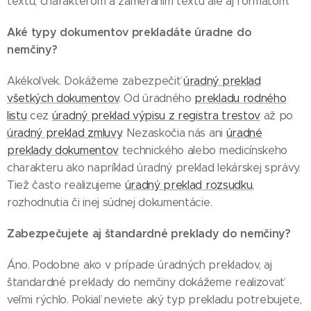
textu, charakterom a zameraním textu ale aj formátom.
Aké typy dokumentov prekladáte úradne do
nemčiny?
Akékoľvek. Dokážeme zabezpečiť
úradný preklad
všetkých dokumentov
. Od úradného
prekladu rodného
listu
cez
úradný preklad výpisu z registra trestov
až po
úradný preklad zmluvy
. Nezaskočia nás ani
úradné
preklady dokumentov
technického alebo medicínskeho
charakteru ako napríklad úradný preklad lekárskej správy.
Tiež často realizujeme
úradný preklad rozsudku
,
rozhodnutia či inej súdnej dokumentácie.
Zabezpečujete aj štandardné preklady do nemčiny?
Áno. Podobne ako v prípade úradných prekladov, aj
štandardné preklady do nemčiny dokážeme realizovať
veľmi rýchlo. Pokiaľ neviete aký typ prekladu potrebujete,