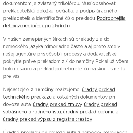
dokumentom je zviazaný trikolórou. Musí obsahovať
prekladateľskú doložku, pečiatku a podpis úradného
prekladateľa a identifikačné číslo prekladu.
Podrobnejšia
definícia úradného prekladu tu
.
V našich zemepisných šírkach sú preklady z a do
nemeckého jazyka mimoriadne časté a aj preto sme v
našej agentúre prispôsobili procesy a dodávateľské
pokrytie práve prekladom z / do nemčiny. Pokiaľ už včera
bolo neskoro a preklad potrebujete čo najskôr - sme tu
pre vás.
z nemčiny
Najčastejšie
realizujeme:
úradný preklad
technického preukazu
a ostatných dokumentov pri
dovoze auta,
úradný preklad zmluvy
,
úradný preklad
sobášneho a rodného listu
,
úradný preklad diplomu
a
úradný preklad výpisu z registra trestov
.
Úradné preklady pri dovoze auta z nemecky hovoriacich