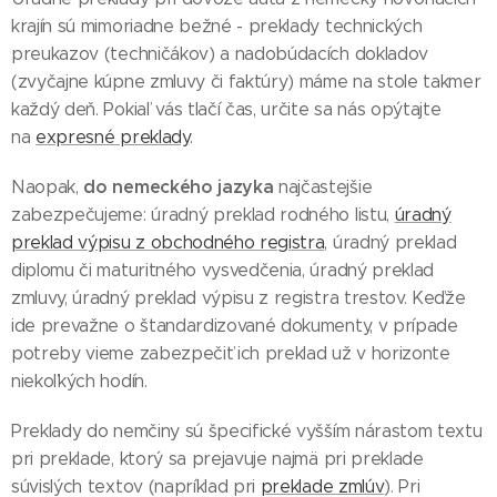
krajín sú mimoriadne bežné - preklady technických
preukazov (techničákov) a nadobúdacích dokladov
(zvyčajne kúpne zmluvy či faktúry) máme na stole takmer
každý deň. Pokiaľ vás tlačí čas, určite sa nás opýtajte
na
expresné preklady
.
do nemeckého jazyka
Naopak,
najčastejšie
zabezpečujeme: úradný preklad rodného listu,
úradný
preklad výpisu z obchodného registra
, úradný preklad
diplomu či maturitného vysvedčenia, úradný preklad
zmluvy, úradný preklad výpisu z registra trestov. Keďže
ide prevažne o štandardizované dokumenty, v prípade
potreby vieme zabezpečiť ich preklad už v horizonte
niekoľkých hodín.
Preklady do nemčiny sú špecifické vyšším nárastom textu
pri preklade, ktorý sa prejavuje najmä pri preklade
súvislých textov (napríklad pri
preklade zmlúv
). Pri