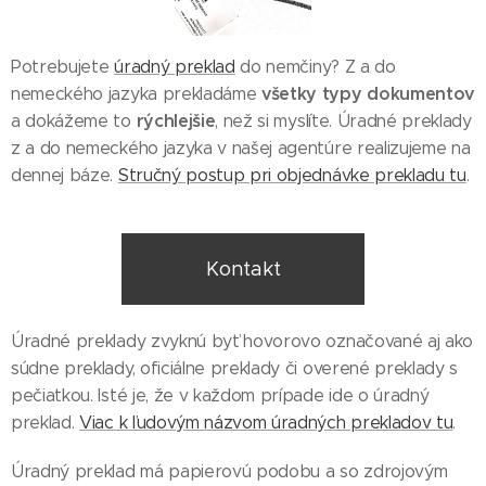
Potrebujete
úradný preklad
do nemčiny? Z a do
všetky typy dokumentov
nemeckého jazyka prekladáme
rýchlejšie
a dokážeme to
, než si myslíte. Úradné preklady
z a do nemeckého jazyka v našej agentúre realizujeme na
dennej báze.
Stručný postup pri objednávke prekladu tu
.
Kontakt
Úradné preklady zvyknú byť hovorovo označované aj ako
súdne preklady, oficiálne preklady či overené preklady s
pečiatkou. Isté je, že v každom prípade ide o úradný
preklad.
Viac k ľudovým názvom úradných prekladov tu
.
Úradný preklad má papierovú podobu a so zdrojovým