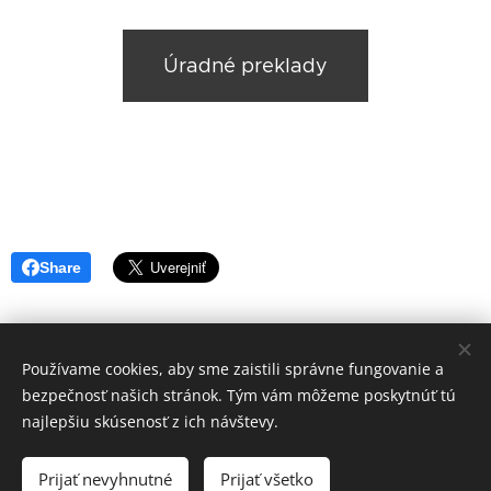
Úradné preklady
Share
Používame cookies, aby sme zaistili správne fungovanie a
bezpečnosť našich stránok. Tým vám môžeme poskytnúť tú
Prekladateľská agentúra illyria
/ Všetky práva vyhradené
najlepšiu skúsenosť z ich návštevy.
illyria s.r.o. | Metodova 7, 82108, Bratislava | 0948322277 |
office@illyria.sk |
úradný preklad angličtina
|
úradný preklad
Prijať nevyhnutné
Prijať všetko
nemčina
|
úradné preklady do ostatných jazykov
|
FAQ
|
úradný