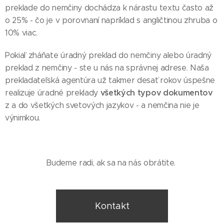
preklade do nemčiny dochádza k nárastu textu často až
o 25% - čo je v porovnaní napríklad s angličtinou zhruba o
10% viac.
Pokiaľ zháňate úradný preklad do nemčiny alebo úradný
preklad z nemčiny - ste u nás na správnej adrese. Naša
prekladateľská agentúra už takmer desať rokov úspešne
všetkých typov dokumentov
realizuje úradné preklady
z a do všetkých svetových jazykov - a nemčina nie je
výnimkou.
Budeme radi, ak sa na nás obrátite.
Kontakt