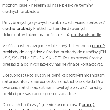
možnom čase - riešením sú naše bleskové termíny
úradných prekladov.
Pri vybraných jazykových kombináciách vieme realizovať
úradné preklady
kratších či štandardizovaných
do dvoch hodín
dokumentov takmer na počkanie - už
.
V súčasnosti realizujeme v bleskových termínoch
úradné
preklady do angličtiny
a úradné preklady do nemčiny (EN
- SK, SK - EN a DE - SK, SK - DE). Pre expresný úradný
preklad z a do iných jazykov nás neváhajte kontaktovať.
Dostupnosť tejto služby je daná kapacitnými možnosťami
našej agentúry a náročnosťou samotného prekladu. Pre
overenie našich kapacít nám neváhajte zavolať - úradný
preklad pre vás radi expresne zariadime.
vieme realizovať
Do dvoch hodín zvyčajne
:
úradný