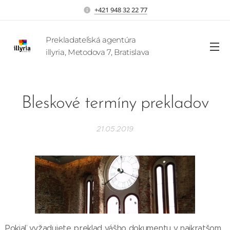
+421 948 32 22 77
Prekladateľská agentúra
illyria, Metodova 7, Bratislava
Bleskové termíny prekladov
21.05.2019
Pokiaľ vyžadujete preklad vášho dokumentu v najkratšom