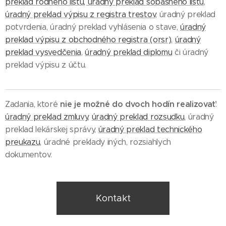
preklad rodného listu, úradný preklad sobášneho listu
,
úradný preklad výpisu z registra trestov
, úradný preklad
potvrdenia, úradný preklad vyhlásenia o stave,
úradný
preklad výpisu z obchodného registra (orsr)
,
úradný
preklad vysvedčenia
,
úradný preklad diplomu
či úradný
preklad výpisu z účtu.
nie je možné do dvoch hodín realizovať
Zadania, ktoré
:
úradný preklad zmluvy
,
úradný preklad rozsudku
, úradný
preklad lekárskej správy,
úradný preklad technického
preukazu
, úradné preklady iných, rozsiahlych
dokumentov.
Kontakt