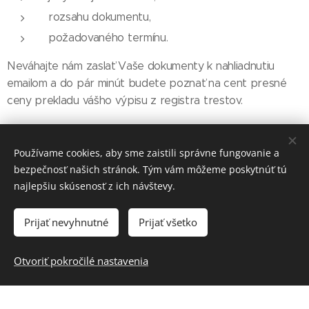
rozsahu dokumentu,
požadovaného termínu.
Neváhajte nám zaslať Vaše dokumenty k nahliadnutiu
emailom a do pár minút budete poznať na cent presné
ceny prekladu vášho výpisu z registra trestov.
Ako dlho trvá úradný preklad výpisu z
Používame cookies, aby sme zaistili správne fungovanie a
registra trestov?
bezpečnosť našich stránok. Tým vám môžeme poskytnúť tú
najlepšiu skúsenosť z ich návštevy.
Podobne ako pri cene – čas potrebný na preklad závisí
od viacerých faktorov. Výpis z registra trestov je však
Prijať nevyhnutné
Prijať všetko
štandardizovaný dokument, takže jeho
úradný preklad
vieme zabezpečiť aj v skutočne expresnom termíne
.
Otvoriť pokročilé nastavenia
Najčastejšie vyhotovujeme úradný