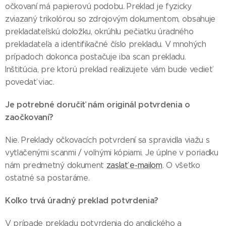
očkovaní má papierovú podobu. Preklad je fyzicky
zviazaný trikolórou so zdrojovým dokumentom, obsahuje
prekladateľskú doložku, okrúhlu pečiatku úradného
prekladateľa a identifikačné číslo prekladu. V mnohých
prípadoch dokonca postačuje iba scan prekladu.
Inštitúcia, pre ktorú preklad realizujete vám bude vedieť
povedať viac.
Je potrebné doručiť nám originál potvrdenia o
zaočkovaní?
Nie. Preklady očkovacích potvrdení sa spravidla viažu s
vytlačenými scanmi / voľnými kópiami. Je úplne v poriadku
nám predmetný dokument
zaslať e-mailom
. O všetko
ostatné sa postaráme.
Koľko trvá úradný preklad potvrdenia?
V prípade prekladu potvrdenia do anglického a