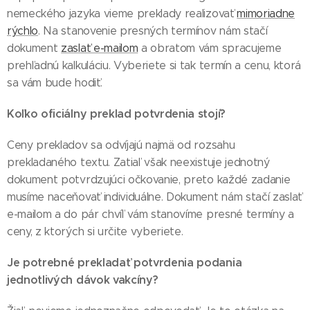
nemeckého jazyka vieme preklady realizovať
mimoriadne
rýchlo
. Na stanovenie presných termínov nám stačí
dokument
zaslať e-mailom
a obratom vám spracujeme
prehľadnú kalkuláciu. Vyberiete si tak termín a cenu, ktorá
sa vám bude hodiť.
Koľko oficiálny preklad potvrdenia stojí?
Ceny prekladov sa odvíjajú najmä od rozsahu
prekladaného textu. Zatiaľ však neexistuje jednotný
dokument potvrdzujúci očkovanie, preto každé zadanie
musíme naceňovať individuálne. Dokument nám stačí zaslať
e-mailom a do pár chvíľ vám stanovíme presné termíny a
ceny, z ktorých si určite vyberiete.
Je potrebné prekladať potvrdenia podania
jednotlivých dávok vakcíny?