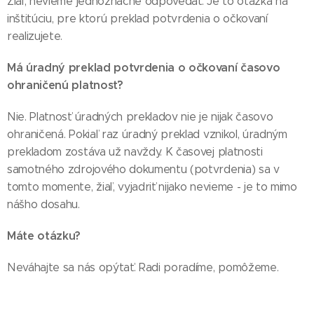
Žiaľ, nevieme jednoznačne odpovedať. Je to otázka na
inštitúciu, pre ktorú preklad potvrdenia o očkovaní
realizujete.
Má úradný preklad potvrdenia o očkovaní časovo
ohraničenú platnosť?
Nie. Platnosť úradných prekladov nie je nijak časovo
ohraničená. Pokiaľ raz úradný preklad vznikol, úradným
prekladom zostáva už navždy. K časovej platnosti
samotného zdrojového dokumentu (potvrdenia) sa v
tomto momente, žiaľ, vyjadriť nijako nevieme - je to mimo
nášho dosahu.
Máte otázku?
Neváhajte sa nás opýtať. Radi poradíme, pomôžeme.