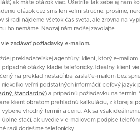
ášť, ak máte otázok viac. Ušetríte tak sebe aj nám k
adeniu otázok cez sms len veľmi stručne: prosíme, ner
ov si radi nájdeme všetok čas sveta, ale zrovna na vyp
fónu ho nemáme. Naozaj nám radšej zavolajte.
nt vie zadávať požiadavky e-mailom.
ždej prekladateľskej agentúry: klient, ktorý e-mailom 
prípadné otázky kladie telefonicky. Ideálny klient vie
ený na preklad nestačí iba zaslať e-mailom bez spr
 niekoľko veľmi podstatných informácií: cieľový jazyk 
adný, štandardný
) a prípadnú požiadavku na termín.
ne klient obratom prehľadnú kalkuláciu, z ktorej si 
 vyberie vhodný termín a cenu. Ak sa však ideálnemu 
 úplne stačí, ak uvedie v e-mailovom podpise telefónn
é radi doriešime telefonicky.