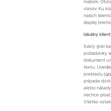
mailom. Obzvl
vlasov. Ku kl
našich klient
displej tele
Ideálny klie
Svätý grál ka
požiadavky a 
dokument urč
textu. Uvedie
prekladu (
úr
prípade dosta
alebo nálady
nechce písať,
Všetko ostatn