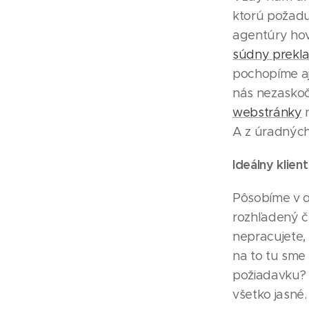
ktorú požaduj
agentúry hov
súdny preklad
pochopíme aj
nás nezaskoč
webstránky
n
A z úradnýc
Ideálny klie
Pôsobíme v o
rozhľadený č
nepracujete, 
na to tu sme
požiadavku? 
všetko jasné.