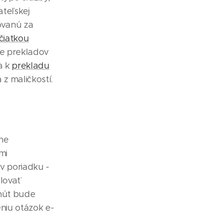
ateľskej
ovanú za
ečiatkou
ie prekladov
a k
prekladu
z maličkostí.
ne
mi
v poriadku -
lovať
inút bude
eniu otázok e-