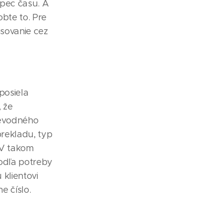
opec času. A
obte to. Pre
isovanie cez
posiela
, že
ievodného
prekladu, typ
 V takom
podľa potreby
klientovi
e číslo.