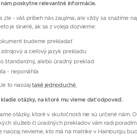
nt nám poskytne relevantné informácie.
zle - váš príbeh nás zaujíma, ale vždy sa snažíme na
reto je skvelé, ak sa z voleja dozvieme:
okument budeme prekladať
 zdrojový a cieľový jazyk prekladu
 o štandardný, alebo úradný preklad
ľa - neponáhľa
 Je to naozaj
také jednoduché.
nt kladie otázky, na ktoré mu vieme dať odpoveď.
ame otázky, ktoré v skutočnosti nie sú určené nám.
kých služieb či úradných prekladov vám radi poradím
le naozaj nevieme, kto má na matrike v Hainburgu bud