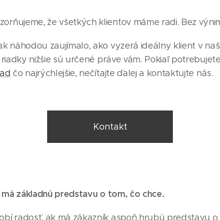
rňujeme, že všetkých klientov máme radi. Bez výni
ak náhodou zaujímalo, ako vyzerá ideálny klient v na
 riadky nižšie sú určené práve vám. Pokiaľ potrebujet
lad
čo najrýchlejšie, nečítajte ďalej a kontaktujte nás.
Kontakt
nt má základnú predstavu o tom, čo chce.
bí radosť, ak má zákazník aspoň hrubú predstavu o 