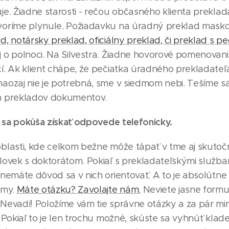
e. Žiadne starosti - rečou občasného klienta preklad
oríme plynule. Požiadavku na úradný preklad mask
, notársky preklad, oficiálny preklad, či preklad s p
 o polnoci. Na Silvestra. Žiadne hovorové pomenovan
í. Ak klient chápe, že pečiatka úradného prekladateľ
aozaj nie je potrebná, sme v siedmom nebi. Tešíme sa 
h prekladov dokumentov.
nt sa pokúša získať odpovede telefonicky.
blasti, kde celkom bežne môže tápať v tme aj skutoč
lovek s doktorátom. Pokiaľ s prekladateľskými služba
nemáte dôvod sa v nich orientovať. A to je absolútne 
 my.
Máte otázku? Zavolajte nám.
Neviete jasne formu
Nevadí! Položíme vám tie správne otázky a za pár m
 Pokiaľ to je len trochu možné, skúste sa vyhnúť klad