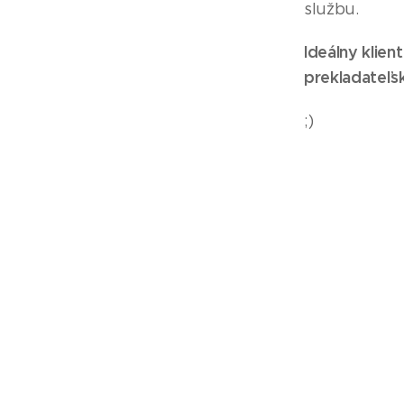
službu.
Ideálny klien
prekladateľsk
;)