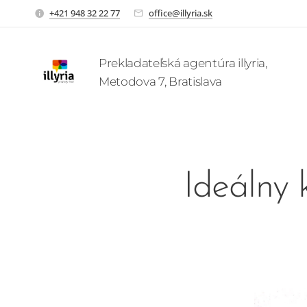
+421 948 32 22 77
office@illyria.sk
Prekladateľská agentúra illyria,
Metodova 7, Bratislava
Ideálny 