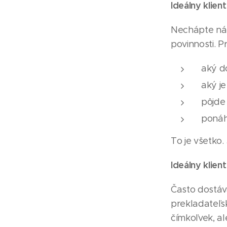
Ideálny klie
Nechápte nás 
povinnosti. P
aký d
aký je
pôjde
ponáh
To je všetko.
Ideálny klie
Často dostáv
prekladateľs
čímkoľvek, a