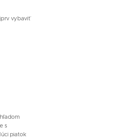
jprv vybaviť
 Ohľadom
e s
úci piatok