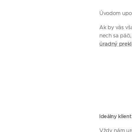
Úvodom upozo
Ak by vás vš
nech sa páči,
úradný prek
Ideálny klie
Vždy nám uro