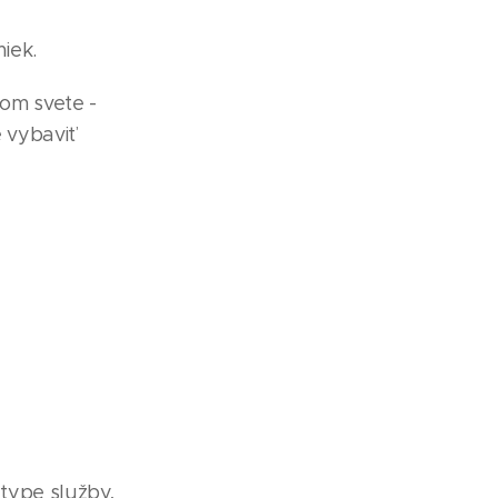
miek.
šom svete -
e vybaviť
type služby,