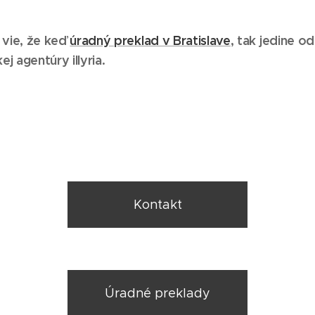
t vie, že keď
úradný preklad v Bratislave
, tak jedine od
ej agentúry illyria.
Kontakt
Úradné preklady