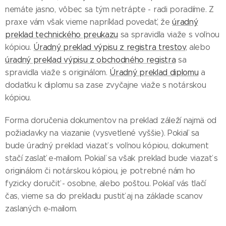
nemáte jasno, vôbec sa tým netrápte - radi poradíme. Z
praxe vám však vieme napríklad povedať, že
úradný
preklad technického preukazu
sa spravidla viaže s voľnou
kópiou.
Úradný preklad výpisu z registra trestov
, alebo
úradný preklad výpisu z obchodného registra
sa
spravidla viaže s originálom.
Úradný preklad diplomu
a
dodatku k diplomu sa zase zvyčajne viaže s notárskou
kópiou.
Forma doručenia dokumentov na preklad záleží najmä od
požiadavky na viazanie (vysvetlené vyššie). Pokiaľ sa
bude úradný preklad viazať s voľnou kópiou, dokument
stačí zaslať e-mailom. Pokiaľ sa však preklad bude viazať s
originálom či notárskou kópiou, je potrebné nám ho
fyzicky doručiť - osobne, alebo poštou. Pokiaľ vás tlačí
čas, vieme sa do prekladu pustiť aj na základe scanov
zaslaných e-mailom.