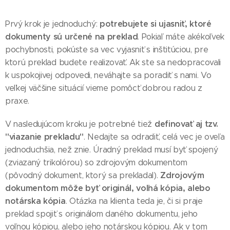
potrebujete si ujasniť, ktoré
Prvý krok je jednoduchý:
dokumenty sú určené na preklad
. Pokiaľ máte akékoľvek
pochybnosti, pokúste sa vec vyjasniť s inštitúciou, pre
ktorú preklad budete realizovať. Ak ste sa nedopracovali
k uspokojivej odpovedi, neváhajte sa poradiť s nami. Vo
veľkej väčšine situácií vieme pomôcť dobrou radou z
praxe.
definovať aj tzv.
V nasledujúcom kroku je potrebné tiež
"viazanie prekladu"
. Nedajte sa odradiť, celá vec je oveľa
jednoduchšia, než znie. Úradný preklad musí byť spojený
(zviazaný trikolórou) so zdrojovým dokumentom
Zdrojovým
(pôvodný dokument, ktorý sa prekladal).
dokumentom môže byť
originál, voľná kópia, alebo
notárska kópia
. Otázka na klienta teda je, či si praje
preklad spojiť s originálom daného dokumentu, jeho
voľnou kópiou, alebo jeho notárskou kópiou. Ak v tom